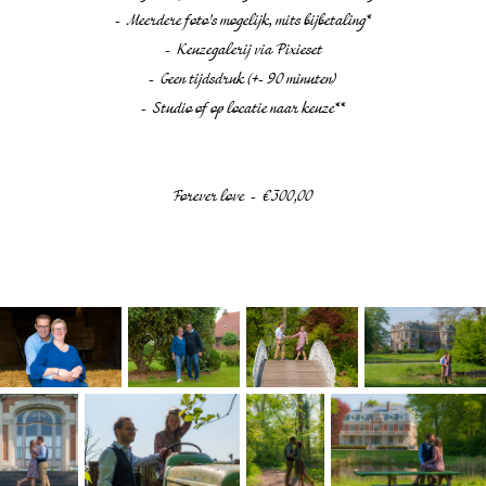
- Meerdere foto’s mogelijk, mits bijbetaling*
- Keuzegalerij via Pixieset
- Geen tijdsdruk (+- 90 minuten)
- Studio of op locatie naar keuze**
Forever love - €300,00